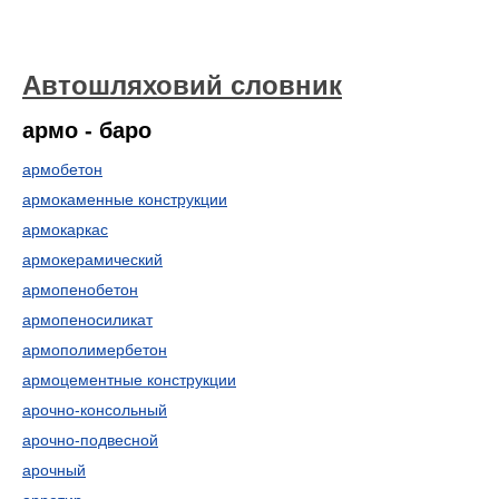
Автошляховий словник
армо - баро
армобетон
армокаменные конструкции
армокаркас
армокерамический
армопенобетон
армопеносиликат
армополимербетон
армоцементные конструкции
арочно-консольный
арочно-подвесной
арочный