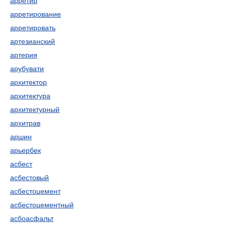
арретир
арретирование
арретировать
артезианский
артерия
арубувати
архитектор
архитектура
архитектурный
архитрав
аршин
арьербек
асбест
асбестовый
асбестоцемент
асбестоцементный
асбоасфальт