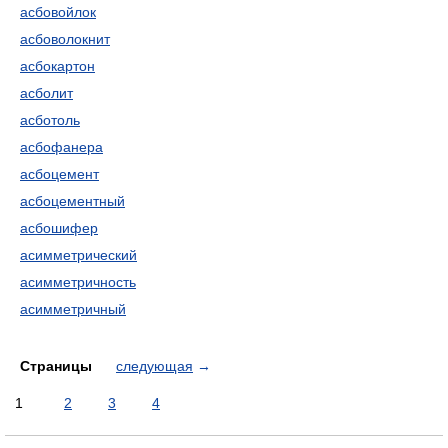
асбовойлок
асбоволокнит
асбокартон
асболит
асботоль
асбофанера
асбоцемент
асбоцементный
асбошифер
асимметрический
асимметричность
асимметричный
Страницы
следующая
→
1
2
3
4